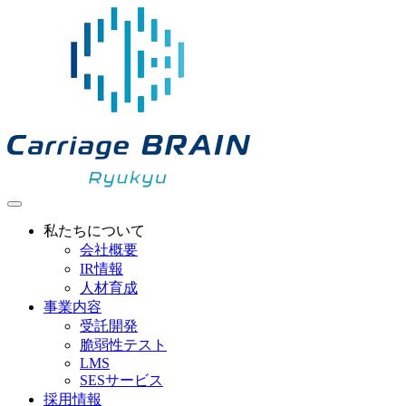
私たちについて
会社概要
IR情報
人材育成
事業内容
受託開発
脆弱性テスト
LMS
SESサービス
採用情報