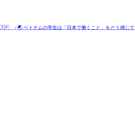
Working in Japan 🇯🇵 / 🌏 ベトナムの学生は「日本で働くこと」をどう感じ