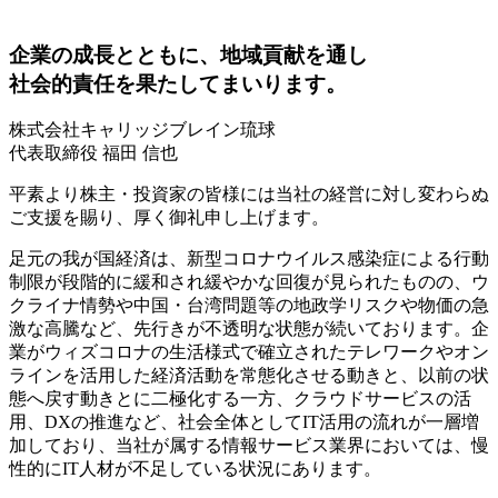
企業の成長とともに、地域貢献を通し
社会的責任を果たしてまいります。
株式会社キャリッジブレイン琉球
代表取締役 福田 信也
平素より株主・投資家の皆様には当社の経営に対し変わらぬ
ご支援を賜り、厚く御礼申し上げます。
足元の我が国経済は、新型コロナウイルス感染症による行動
制限が段階的に緩和され緩やかな回復が見られたものの、ウ
クライナ情勢や中国・台湾問題等の地政学リスクや物価の急
激な高騰など、先行きが不透明な状態が続いております。企
業がウィズコロナの生活様式で確立されたテレワークやオン
ラインを活用した経済活動を常態化させる動きと、以前の状
態へ戻す動きとに二極化する一方、クラウドサービスの活
用、DXの推進など、社会全体としてIT活用の流れが一層増
加しており、当社が属する情報サービス業界においては、慢
性的にIT人材が不足している状況にあります。