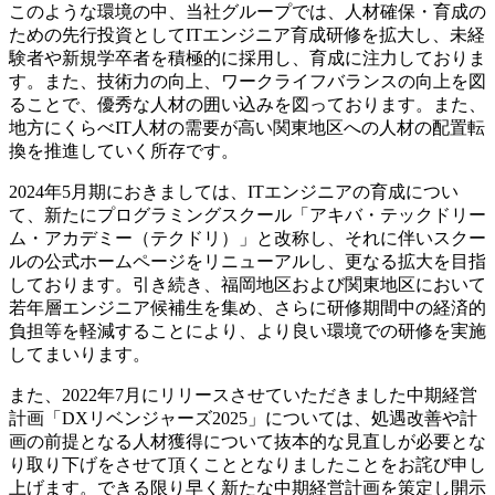
このような環境の中、当社グループでは、人材確保・育成の
ための先行投資としてITエンジニア育成研修を拡大し、未経
験者や新規学卒者を積極的に採用し、育成に注力しておりま
す。また、技術力の向上、ワークライフバランスの向上を図
ることで、優秀な人材の囲い込みを図っております。また、
地方にくらべIT人材の需要が高い関東地区への人材の配置転
換を推進していく所存です。
2024年5月期におきましては、ITエンジニアの育成につい
て、新たにプログラミングスクール「アキバ・テックドリー
ム・アカデミー（テクドリ）」と改称し、それに伴いスクー
ルの公式ホームページをリニューアルし、更なる拡大を目指
しております。引き続き、福岡地区および関東地区において
若年層エンジニア候補生を集め、さらに研修期間中の経済的
負担等を軽減することにより、より良い環境での研修を実施
してまいります。
また、2022年7月にリリースさせていただきました中期経営
計画「DXリベンジャーズ2025」については、処遇改善や計
画の前提となる人材獲得について抜本的な見直しが必要とな
り取り下げをさせて頂くこととなりましたことをお詫び申し
上げます。できる限り早く新たな中期経営計画を策定し開示